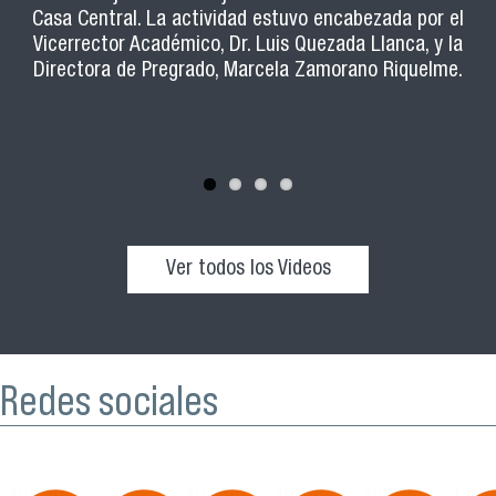
Feria Expo-Usach y conocer la oferta académica,
orientado a potenciar el rol de los y las estudiantes de la
Casa Central. La actividad estuvo encabezada por el
habilidades pedagógicas.
beneficios y todo lo que ofrece nuestra casa de estudios.
Vicerrector Académico, Dr. Luis Quezada Llanca, y la
Usach que ejercen ayudantías en distintas carreras.
Directora de Pregrado, Marcela Zamorano Riquelme.
Ver todos los Videos
Redes sociales