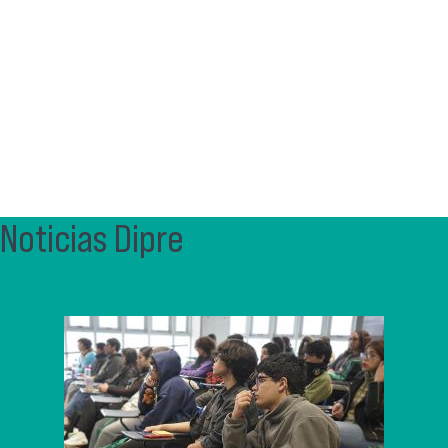
En la actividad, docentes expusieron avances en sus
proyectos, destacando el uso de tecnologías (desde
celulares hasta instrumentos de realidad virtual). También
se presentó el primer libro PID, con proyectos 2015-2016,
y las bases de la convocatoria 2021.
Noticias Dipre