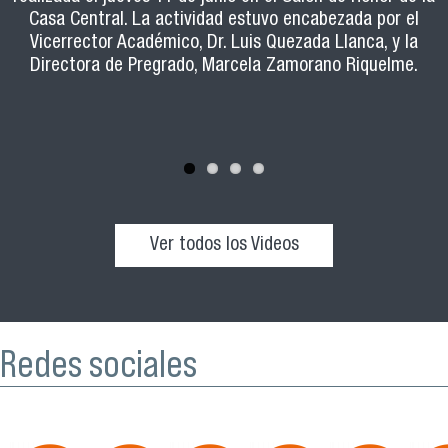
Feria Expo-Usach y conocer la oferta académica,
orientado a potenciar el rol de los y las estudiantes de la
Casa Central. La actividad estuvo encabezada por el
habilidades pedagógicas.
beneficios y todo lo que ofrece nuestra casa de estudios.
Vicerrector Académico, Dr. Luis Quezada Llanca, y la
Usach que ejercen ayudantías en distintas carreras.
Directora de Pregrado, Marcela Zamorano Riquelme.
Ver todos los Videos
Redes sociales