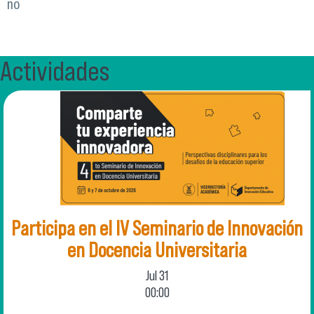
no
Actividades
Participa en el IV Seminario de Innovación
en Docencia Universitaria
Jul
31
00:00