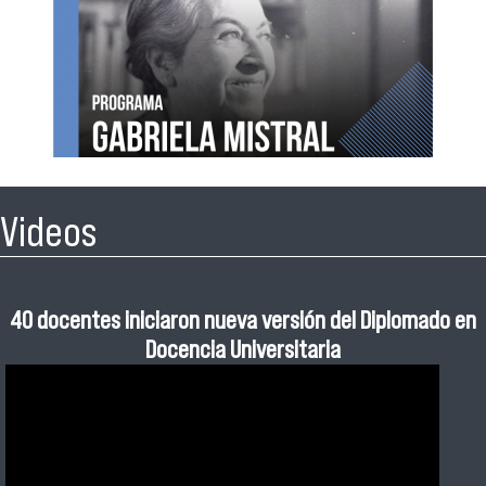
Videos
40 docentes iniciaron nueva versión del Diplomado en
Escuela de Ayudantes: fortaleciendo el rol estudiantil
Programa Gabriela Mistral dio la bienvenida a nueva
Primer Ensayo PAES 2026
en la enseñanza universitaria
generación de estudiantes
Docencia Universitaria