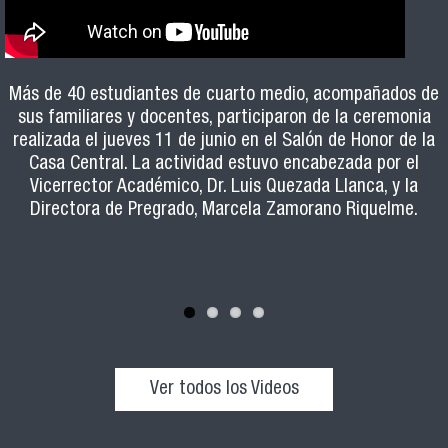
El sábado 6 de junio más de 650 estudiantes llegaron a la
Usach para participar en el ensayo PAES. Durante la
El programa, impartido por el Departamento de Innovación
Formación pedagógica, estrategias de retroalimentación y
Más de 40 estudiantes de cuarto medio, acompañados de
jornada, las y los jóvenes, y sus familiares que los
sus familiares y docentes, participaron de la ceremonia
Educativa, se dicta desde hace 19 años y ha formado a
herramientas prácticas para el aula son algunos de los
acompañaron, pudieron recorrer los diversos stands de la
ejes de la Escuela de Ayudantes 2026, programa formativo
realizada el jueves 11 de junio en el Salón de Honor de la
más de 1000 docentes Usach en el desarrollo de
Feria Expo-Usach y conocer la oferta académica,
orientado a potenciar el rol de los y las estudiantes de la
Casa Central. La actividad estuvo encabezada por el
habilidades pedagógicas.
beneficios y todo lo que ofrece nuestra casa de estudios.
Vicerrector Académico, Dr. Luis Quezada Llanca, y la
Usach que ejercen ayudantías en distintas carreras.
Directora de Pregrado, Marcela Zamorano Riquelme.
Ver todos los Videos