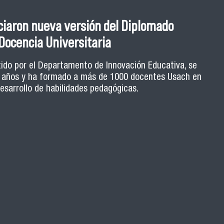
tes: fortaleciendo el rol estudiantil
ciaron nueva versión del Diplomado
 enseñanza universitaria
Docencia Universitaria
ca, estrategias de retroalimentación y herramientas
tido por el Departamento de Innovación Educativa, se
9 años y ha formado a más de 1000 docentes Usach en
ula son algunos de los ejes de la Escuela de Ayudantes
ormativo orientado a potenciar el rol de los y las
desarrollo de habilidades pedagógicas.
 Usach que ejercen ayudantías en distintas carreras.