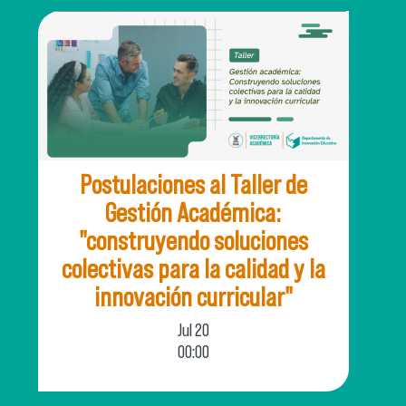
Postulaciones al Taller de
Gestión Académica:
"construyendo soluciones
colectivas para la calidad y la
innovación curricular"
Jul
20
00:00