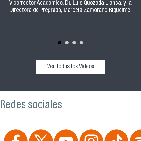
beneficios y todo lo que ofrece nuestra casa de estudios.
Vicerrector Académico, Dr. Luis Quezada Llanca, y la
Usach que ejercen ayudantías en distintas carreras.
Directora de Pregrado, Marcela Zamorano Riquelme.
Ver todos los Videos
Redes sociales