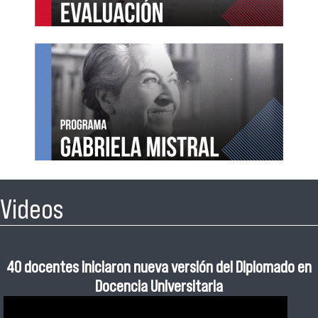
Videos
40 docentes iniciaron nueva versión del Diplomado en
Escuela de Ayudantes: fortaleciendo el rol estudiantil
Programa Gabriela Mistral dio la bienvenida a nueva
Primer Ensayo PAES 2026
en la enseñanza universitaria
generación de estudiantes
Docencia Universitaria