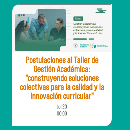
Postulaciones al Taller de
Gestión Académica:
"construyendo soluciones
colectivas para la calidad y la
innovación curricular"
Jul
20
00:00