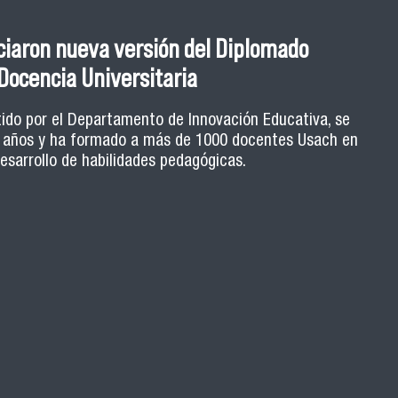
tes: fortaleciendo el rol estudiantil
ciaron nueva versión del Diplomado
 enseñanza universitaria
Docencia Universitaria
ca, estrategias de retroalimentación y herramientas
tido por el Departamento de Innovación Educativa, se
9 años y ha formado a más de 1000 docentes Usach en
ula son algunos de los ejes de la Escuela de Ayudantes
ormativo orientado a potenciar el rol de los y las
desarrollo de habilidades pedagógicas.
 Usach que ejercen ayudantías en distintas carreras.