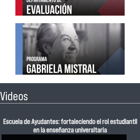
Videos
40 docentes iniciaron nueva versión del Diplomado en
Escuela de Ayudantes: fortaleciendo el rol estudiantil
Programa Gabriela Mistral dio la bienvenida a nueva
Primer Ensayo PAES 2026
en la enseñanza universitaria
generación de estudiantes
Docencia Universitaria