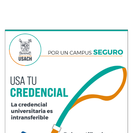
fvzvhlswcamfd9n.jpeg