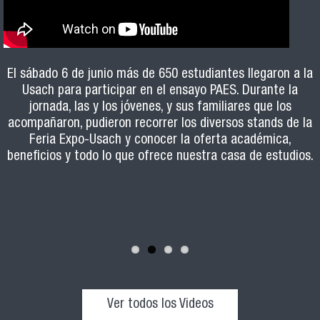
El sábado 6 de junio más de 650 estudiantes llegaron a la
Usach para participar en el ensayo PAES. Durante la
El programa, impartido por el Departamento de Innovación
Formación pedagógica, estrategias de retroalimentación y
Más de 40 estudiantes de cuarto medio, acompañados de
jornada, las y los jóvenes, y sus familiares que los
sus familiares y docentes, participaron de la ceremonia
Educativa, se dicta desde hace 19 años y ha formado a
herramientas prácticas para el aula son algunos de los
acompañaron, pudieron recorrer los diversos stands de la
ejes de la Escuela de Ayudantes 2026, programa formativo
realizada el jueves 11 de junio en el Salón de Honor de la
más de 1000 docentes Usach en el desarrollo de
Feria Expo-Usach y conocer la oferta académica,
orientado a potenciar el rol de los y las estudiantes de la
Casa Central. La actividad estuvo encabezada por el
habilidades pedagógicas.
beneficios y todo lo que ofrece nuestra casa de estudios.
Vicerrector Académico, Dr. Luis Quezada Llanca, y la
Usach que ejercen ayudantías en distintas carreras.
Directora de Pregrado, Marcela Zamorano Riquelme.
Ver todos los Videos