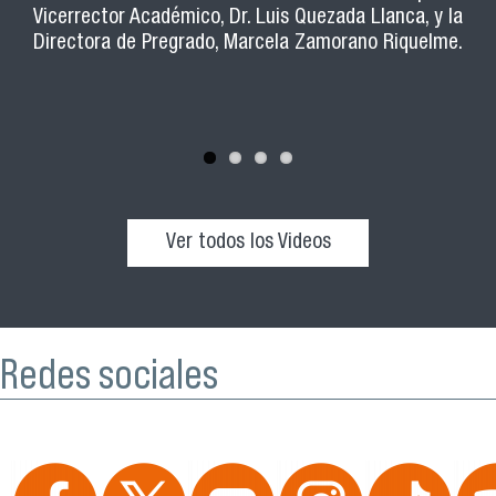
beneficios y todo lo que ofrece nuestra casa de estudios.
Vicerrector Académico, Dr. Luis Quezada Llanca, y la
Usach que ejercen ayudantías en distintas carreras.
Directora de Pregrado, Marcela Zamorano Riquelme.
Ver todos los Videos
Redes sociales