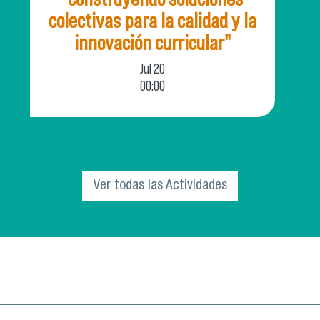
colectivas para la calidad y la
innovación curricular"
Jul
20
00:00
El Departamento de Innovación Educativa
(INNED) de la Vicerrectoría Académica, invita
a la comunidad universitaria a parti
Ver todas las Actividades