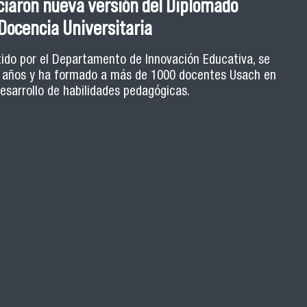
tes: fortaleciendo el rol estudiantil
ciaron nueva versión del Diplomado
 enseñanza universitaria
Docencia Universitaria
ca, estrategias de retroalimentación y herramientas
tido por el Departamento de Innovación Educativa, se
9 años y ha formado a más de 1000 docentes Usach en
ula son algunos de los ejes de la Escuela de Ayudantes
ormativo orientado a potenciar el rol de los y las
desarrollo de habilidades pedagógicas.
 Usach que ejercen ayudantías en distintas carreras.