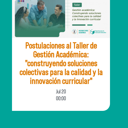
Postulaciones al Taller de
Gestión Académica:
"construyendo soluciones
colectivas para la calidad y la
innovación curricular"
Jul
20
00:00
El Departamento de Innovación Educativa
(INNED) de la Vicerrectoría Académica, invita